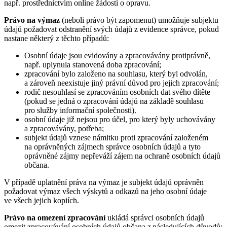
např. prostřednictvím online žádostí o opravu.
Právo na výmaz
(neboli právo být zapomenut) umožňuje subjektu
údajů požadovat odstranění svých údajů z evidence správce, pokud
nastane některý z těchto případů:
Osobní údaje jsou evidovány a zpracovávány protiprávně,
např. uplynula stanovená doba zpracování;
zpracování bylo založeno na souhlasu, který byl odvolán,
a zároveň neexistuje jiný právní důvod pro jejich zpracování;
rodič nesouhlasí se zpracováním osobních dat svého dítěte
(pokud se jedná o zpracování údajů na základě souhlasu
pro služby informační společnosti).
osobní údaje již nejsou pro účel, pro který byly uchovávány
a zpracovávány, potřeba;
subjekt údajů vznese námitku proti zpracování založeném
na oprávněných zájmech správce osobních údajů a tyto
oprávněné zájmy nepřeváží zájem na ochraně osobních údajů
občana.
V případě uplatnění práva na výmaz je subjekt údajů oprávněn
požadovat výmaz všech výskytů a odkazů na jeho osobní údaje
ve všech jejich kopiích.
Právo na omezení zpracování
ukládá správci osobních údajů
omezit zpracovávání osobních údajů občana z následujících důvodů: