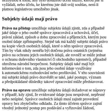
nezbytnou k tomu, aby bylo dosaženo účelu služby, kterou jste si
vyžádali, nebo účelu, ke kterému jste dali svůj souhlas, není-li
platnou legislativou umožněno jinak.
Subjekty údajů mají právo
Právo na přístup
umožňuje subjektu údajů zjistit, zda a případně
jaké údaje o jeho osobě správce zpracovává a uchovává, účel,
právní základ, způsob a dobu zpracování a příjemcích, kterým jsou
osobní údaje zpřístupněny. Stejně tak má každý subjekt údajů právo
na kopie všech osobních údajů, které o něm správce zpracovává.
Tím by však nikdy neměla být dotčena práva ostatních (zejména
právo na ochranu jejich osobních údajů, ale rovněž se může jednat
o ochranu duševního vlastnictví či obchodního tajemství), případně
ohrožena národní bezpečnost. Subjekty údajů také mají být
informováni o tom, zda jsou jeho osobní údaje využívány
k automatickému rozhodování nebo profilování. V této souvislosti
má subjekt údajů právo dozvědět se také, jaké postupy, význam
a předpokládané důsledky takové zpracování může představovat.
Právo na opravu
umožňuje subjektu údajů dožadovat se nápravy
v případě, kdy zjistí, že evidované údaje jsou nesprávné, nepřesné
nebo neúplné. Správce osobních údajů musí zajistit provedení
opravy bez zbytečného odkladu. Za tímto účelem správce zajistí
vhodný jednotný postup pro podávání a vyřizování žádostí,