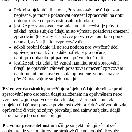
Pokud subjekt údajů namítá, že zpracovávané údaje jsou
nepřesné, je možné požadovat omezení zpracování na dobu
nutnou k ověření přesnosti osobních údajů;
jestliže pro zpracování osobních údajů neexistuje právní
základ, může subjekt údajů místo výmazu požadovat omezení
zpracování (tedy aby je správce po vymezenou dobu pouze
uchoval, avšak jinak nezpracovával);
ačkoli osobní údaje již nejsou potřeba pro vytyčený účel
správce, mohou být i nadále potřebné pro občana,
např. pro obhajobu případných právních nároků;
jestliže subjekt údajů již vznesl námitku proti zpracování
údajů, je oprávněn zároveň požadovat omezení zpracování
na dobu nutnou k ověření, zda oprávněné zájmy správce
převáží nad zájmy subjektu údajů.
Právo vznést námitky
umožňuje subjektu údajů ohradit se proti
zpracování jeho osobních údajů založeném na oprávněném nebo
veřejném zájmu správce osobních údajů. V případě námitek
subjektu údajů má správce povinnost ověřit a řádně zdůvodnit, zda
oprávněné či veřejné zájmy převažují nad zájmy subjektu údajů
na ochraně jeho osobních údajů.
Právo na přenositelnost
umožňuje subjektu údajů získat své
osobní údaje ve strukturované strojově čitelné podobě. Rovněž