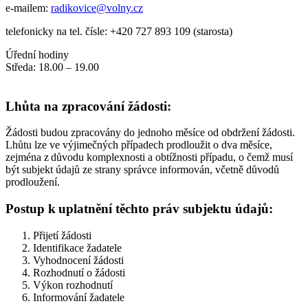
e-mailem:
radikovice@volny.cz
telefonicky na tel. čísle:
+420 727 893 109 (starosta)
Úřední hodiny
Středa: 18.00 – 19.00
Lhůta na zpracování žádosti:
Žádosti budou zpracovány do jednoho měsíce od obdržení žádosti.
Lhůtu lze ve výjimečných případech prodloužit o dva měsíce,
zejména z důvodu komplexnosti a obtížnosti případu, o čemž musí
být subjekt údajů ze strany správce informován, včetně důvodů
prodloužení.
Postup k uplatnění těchto práv subjektu údajů:
Přijetí žádosti
Identifikace žadatele
Vyhodnocení žádosti
Rozhodnutí o žádosti
Výkon rozhodnutí
Informování žadatele