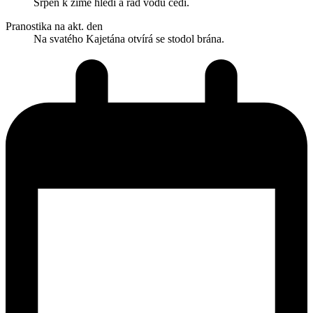
Srpen k zimě hledí a rád vodu cedí.
Pranostika na akt. den
Na svatého Kajetána otvírá se stodol brána.